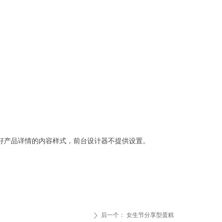
好产品详情的内容样式，前台设计器不提供设置。
后一个：
女生节分享型蛋糕
ꄲ