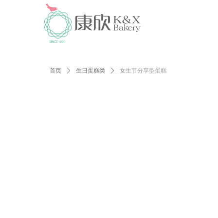
首页
ꄲ
生日蛋糕类
ꄲ
女生节分享型蛋糕