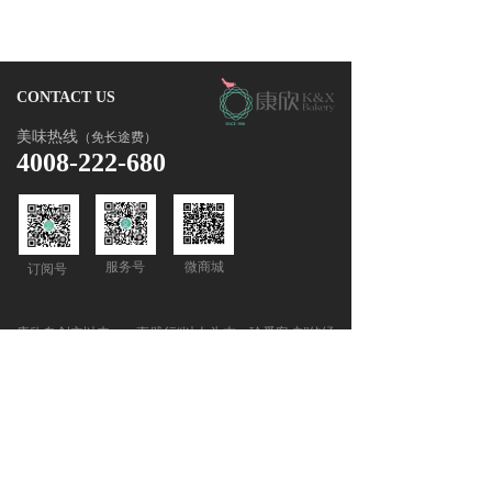
CONTACT US
美味热线
（免长途费）
4008-222-680
服务号
微商城
订阅号
康欣自创立以来，一直践行“以人为本，珍爱客户”的经
营理念，致力于通过构建内部公开、透明、积极向上的
企业文化和规范、完善的现代企业管理机制，以最大程
度满足客户需求和得到员工、合作伙伴以及社会各方的
认可，并连续多年获得湛江市消费者协会授予的“诚信
经营单位”称号。