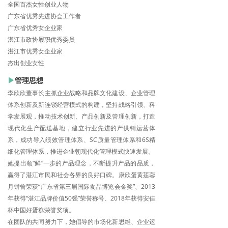
全国百杰女性创业人物
广东省优秀先进协会工作者
广东省优秀女企业家
湛江市政协履职优秀委员
湛江市优秀女企业家
杰出创业女性
▶
管理思想
李欣欣董事长主抓企业战略和品牌文化建设、企业管理
体系创新及新连锁经营模式的构建，坚持战略引领、科
学发展观，推动技术创新、产品创新及管理创新，打造
现代化生产配送基地，建立行业先进的产供销运营体
系，成功导入绩效管理体系、SC质量管理体系和6S精
细化管理体系，推进企业朝现代化管理模式快速发展。
她提出领“鲜”一步的产品理念，不断提升产品的品质，
赢得了湛江市民和社会各界的良好口碑。康欣蛋黄莲蓉
月饼曾荣获“广东省第三届国际食品博览会金奖”、2013
年获得“湛江品牌价值50强”荣誉称号、2018年获得安佳
杯中国好蛋糕荣誉奖项。
在团队的共同努力下，她倡导的市场化新思维、企业运