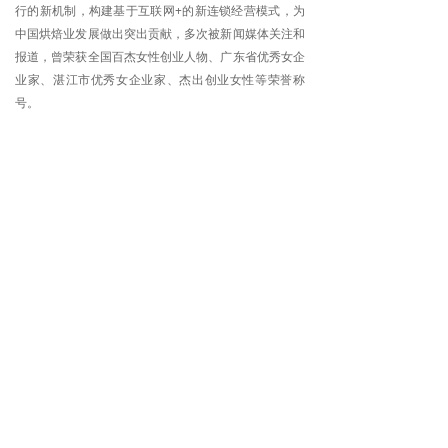
行的新机制，构建基于互联网+的新连锁经营模式，为
中国烘焙业发展做出突出贡献，多次被新闻媒体关注和
报道，曾荣获全国百杰女性创业人物、广东省优秀女企
业家、湛江市优秀女企业家、杰出创业女性等荣誉称
号。
CONTACT US
美味热线
（免长途费）
4008-222-680
服务号
微商城
订阅号
康欣自创立以来，一直践行“以人为本，珍爱客户”的经
营理念，致力于通过构建内部公开、透明、积极向上的